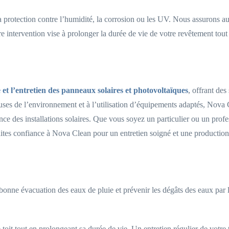
a protection contre l’humidité, la corrosion ou les UV. Nous assurons aus
e intervention vise à prolonger la durée de vie de votre revêtement tout
 et l’entretien des panneaux solaires et photovoltaïques
, offrant de
ses de l’environnement et à l’utilisation d’équipements adaptés, Nova C
nce des installations solaires. Que vous soyez un particulier ou un profe
Faites confiance à Nova Clean pour un entretien soigné et une production
bonne évacuation des eaux de pluie et prévenir les dégâts des eaux par l
 toit tout en prolongeant sa durée de vie. Un entretien régulier de votre 