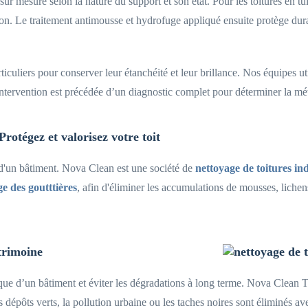
 mesure selon la nature du support et son état. Pour les toitures en tui
ation. Le traitement antimousse et hydrofuge appliqué ensuite protège dura
ticuliers pour conserver leur étanchéité et leur brillance. Nos équipes u
intervention est précédée d’un diagnostic complet pour déterminer la mét
rotégez et valorisez votre toit
s d'un bâtiment. Nova Clean est une société de
nettoyage de toitures ind
e des goutttières
, afin d'éliminer les accumulations de mousses, lichens
trimoine
ique d’un bâtiment et éviter les dégradations à long terme. Nova Clean T
s dépôts verts, la pollution urbaine ou les taches noires sont éliminés a