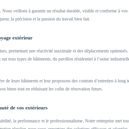
. Nous veillons à garantir un résultat durable, visible et conforme à vo
eur, la précision et la passion du travail bien fait.
oyage extérieur
ises, permettant une réactivité maximale et des déplacements optimisés.
ur tous types de bâtiments, du pavillon résidentiel à l’usine industriell
 de leurs bâtiments et leur proposons des contrats d’entretien à long t
os biens tout en réduisant les coûts de rénovation futurs.
auté de vos extérieurs
iabilité, la performance et le professionnalisme. Notre entreprise met to
retien régulier, nous vous apportons des solutions efficaces et adaptées 