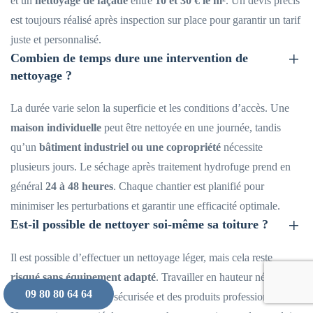
et un
nettoyage de façade
entre
10 et 30 € le m²
. Un devis précis
est toujours réalisé après inspection sur place pour garantir un tarif
juste et personnalisé.
Combien de temps dure une intervention de
nettoyage ?
La durée varie selon la superficie et les conditions d’accès. Une
maison individuelle
peut être nettoyée en une journée, tandis
qu’un
bâtiment industriel ou une copropriété
nécessite
plusieurs jours. Le séchage après traitement hydrofuge prend en
général
24 à 48 heures
. Chaque chantier est planifié pour
minimiser les perturbations et garantir une efficacité optimale.
Est-il possible de nettoyer soi-même sa toiture ?
Il est possible d’effectuer un nettoyage léger, mais cela reste
risqué sans équipement adapté
. Travailler en hauteur nécessite
09 80 80 64 64
un harnais, une échelle sécurisée et des produits professionnels.