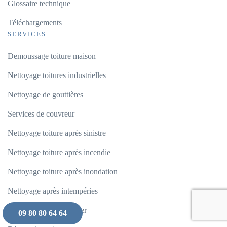
Glossaire technique
Téléchargements
SERVICES
Demoussage toiture maison
Nettoyage toitures industrielles
Nettoyage de gouttières
Services de couvreur
Nettoyage toiture après sinistre
Nettoyage toiture après incendie
Nettoyage toiture après inondation
Nettoyage après intempéries
Nettoyage après chantier
09 80 80 64 64