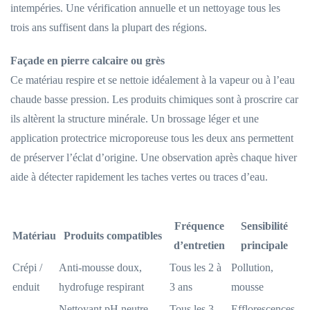
intempéries. Une vérification annuelle et un nettoyage tous les
trois ans suffisent dans la plupart des régions.
Façade en pierre calcaire ou grès
Ce matériau respire et se nettoie idéalement à la vapeur ou à l’eau
chaude basse pression. Les produits chimiques sont à proscrire car
ils altèrent la structure minérale. Un brossage léger et une
application protectrice microporeuse tous les deux ans permettent
de préserver l’éclat d’origine. Une observation après chaque hiver
aide à détecter rapidement les taches vertes ou traces d’eau.
Fréquence
Sensibilité
Matériau
Produits compatibles
d’entretien
principale
Crépi /
Anti-mousse doux,
Tous les 2 à
Pollution,
enduit
hydrofuge respirant
3 ans
mousse
Nettoyant pH neutre,
Tous les 3
Efflorescences,