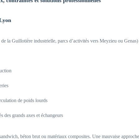
x, contraintes et solutions professionnelles
 Lyon
de la Guillotière industrielle, parcs d’activités vers Meyzieu ou Genas)
uction
eries
rculation de poids lourds
ès des grands axes et échangeurs
andwich, béton brut ou matériaux composites. Une mauvaise approche de