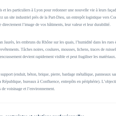
et les particuliers à Lyon pour redonner une nouvelle vie à leurs façad
ez un site industriel près de la Part-Dieu, un entrepôt logistique vers C
e directement l’image de vos bâtiments, leur valeur et leur durabilité.
ean Jaurès, les embruns du Rhône sur les quais, l’humidité dans les rues 
s revêtements. Tâches noires, coulures, mousses, lichens, traces de ruiss
encrassement devient rapidement visible et peut fragiliser les matériaux.
 support (enduit, béton, brique, pierre, bardage métallique, panneaux 
a République, bureaux à Confluence, entrepôts en périphérie). L’objectif 
es de voisinage et l’environnement.