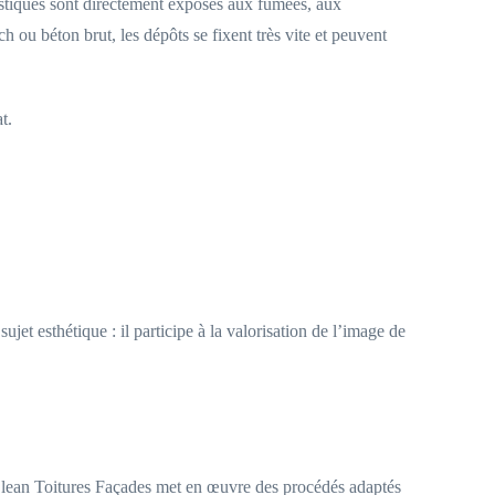
gistiques sont directement exposés aux fumées, aux
h ou béton brut, les dépôts se fixent très vite et peuvent
t.
et esthétique : il participe à la valorisation de l’image de
 Clean Toitures Façades met en œuvre des procédés adaptés