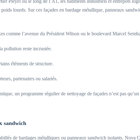
tier Pleyel ou le long de l’A1, les bâtiments industriels et entrepôts lo
afic poids lourds. Sur ces façades en bardage métallique, panneaux sandwic
 axes comme l’avenue du Président Wilson ou le boulevard Marcel Semba
 pollution reste incrustée.
tains éléments de structure.
teurs, partenaires ou salariés.
tique, un programme régulier de nettoyage de façades n’est pas qu’un suj
ux sandwich
 habillés de bardages métalliques ou panneaux sandwich isolants. Nova