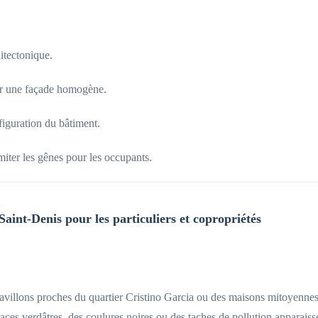
itectonique.
ur une façade homogène.
figuration du bâtiment.
imiter les gênes pour les occupants.
aint-Denis pour les particuliers et copropriétés
avillons proches du quartier Cristino Garcia ou des maisons mitoyennes 
aces verdâtres, des coulures noires ou des taches de pollution apparaiss