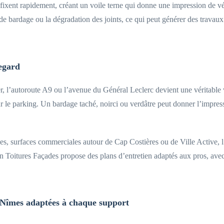
se fixent rapidement, créant un voile terne qui donne une impression de 
ed de bardage ou la dégradation des joints, ce qui peut générer des trava
egard
r, l’autoroute A9 ou l’avenue du Général Leclerc devient une véritable vit
r le parking. Un bardage taché, noirci ou verdâtre peut donner l’impress
, surfaces commerciales autour de Cap Costières ou de Ville Active, l’en
ean Toitures Façades propose des plans d’entretien adaptés aux pros, av
 Nîmes adaptées à chaque support